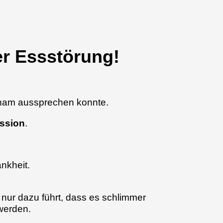
er Essstörung!
 Scham aussprechen konnte.
ession
.
ankheit.
nur dazu führt, dass es schlimmer
werden.