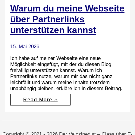
Warum du meine Webseite
über Partnerlinks
unterstützen kannst
15. Mai 2026
Ich habe auf meiner Webseite eine neue
Möglichkeit eingefügt, mit der du diesen Blog
freiwillig unterstützen kannst. Warum ich
Partnerlinks nutze, warum mir das nicht ganz
leichtfällt und warum meine Inhalte trotzdem
unabhängig bleiben, erkläre ich in diesem Beitrag.
Warum
Read More »
du
meine
Webseite
über
Partnerlinks
unterstützen
kannst
Copyright © 2021 - 2026 Der Velozipedist – Claas über E-