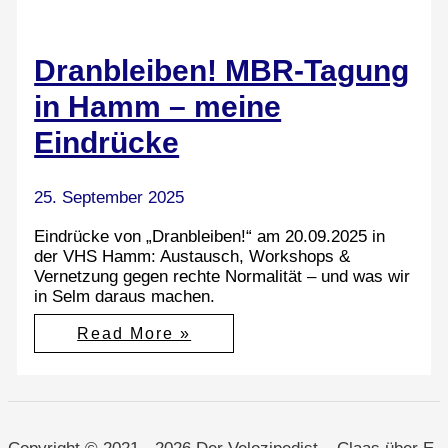
Dranbleiben! MBR-Tagung
in Hamm – meine
Eindrücke
25. September 2025
Eindrücke von „Dranbleiben!“ am 20.09.2025 in
der VHS Hamm: Austausch, Workshops &
Vernetzung gegen rechte Normalität – und was wir
in Selm daraus machen.
Dranbleiben!
Read More »
MBR-
Tagung
in
Hamm
–
meine
Eindrücke