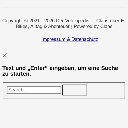
Gemeinsam
für
sichere
Wege
–
Copyright © 2021 - 2026 Der Velozipedist – Claas über E-
ein
Bikes, Alltag & Abenteuer | Powered by Claas
Rückblick
voller
Herz,
Impressum & Datenschutz
Kreide
und
Sonnenblumen
Text und „Enter“ eingeben, um eine Suche
zu starten.
Search...