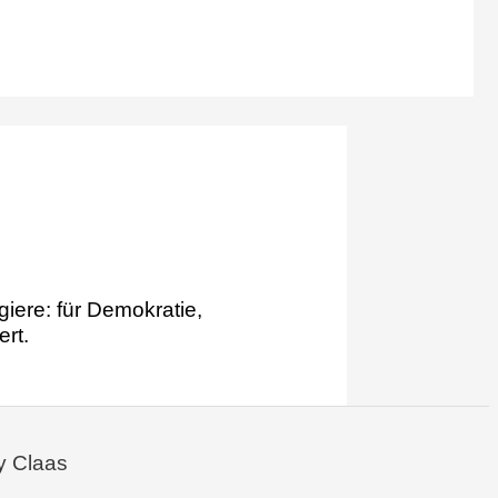
iere: für Demokratie,
ert.
y Claas