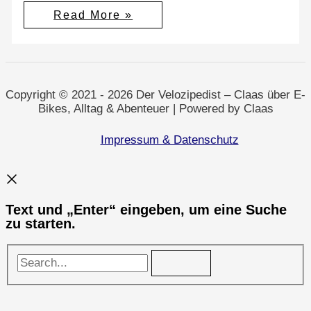
Ziele
Read More »
für
Selm:
Transparenz,
digitale
Souveränität
&
Beteiligung
Copyright © 2021 - 2026 Der Velozipedist – Claas über E-
Bikes, Alltag & Abenteuer | Powered by Claas
Impressum & Datenschutz
Text und „Enter“ eingeben, um eine Suche
zu starten.
Search...