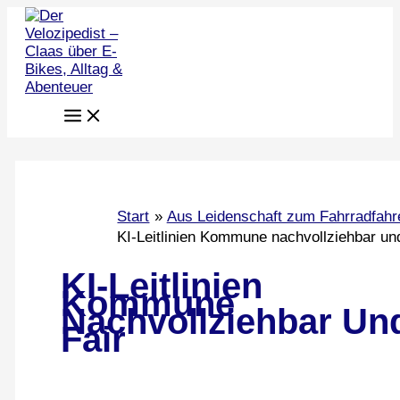
Zum
Inhalt
springen
Start
Aus Leidenschaft zum Fahrradfahr
KI-Leitlinien Kommune nachvollziehbar und
KI-Leitlinien
Kommune
Nachvollziehbar Un
Fair