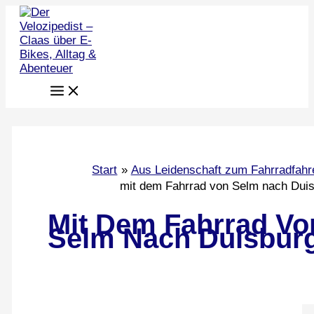
Zum
Inhalt
springen
Start
Aus Leidenschaft zum Fahrradfahr
mit dem Fahrrad von Selm nach Dui
Mit Dem Fahrrad Vo
Selm Nach Duisbur