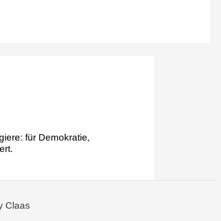
iere: für Demokratie,
ert.
y Claas