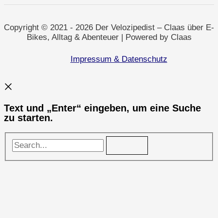
Herz
und
Rückenwind
–
Copyright © 2021 - 2026 Der Velozipedist – Claas über E-
SelmRadeltGrün
Bikes, Alltag & Abenteuer | Powered by Claas
tritt
an
Impressum & Datenschutz
Text und „Enter“ eingeben, um eine Suche
zu starten.
Search...