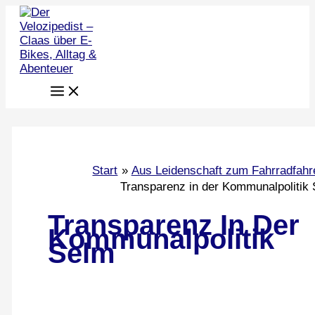
Zum
Inhalt
springen
Start
Aus Leidenschaft zum Fahrradfahr
Transparenz in der Kommunalpolitik
Transparenz In Der
Kommunalpolitik
Selm