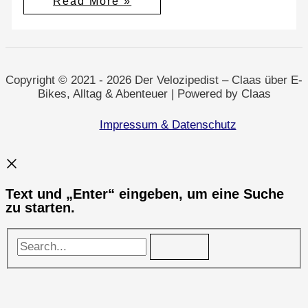
Read More »
für
Selm:
Transparenz,
digitale
Souveränität
&
Beteiligung
Copyright © 2021 - 2026 Der Velozipedist – Claas über E-
Bikes, Alltag & Abenteuer | Powered by Claas
Impressum & Datenschutz
Text und „Enter“ eingeben, um eine Suche
zu starten.
Search...