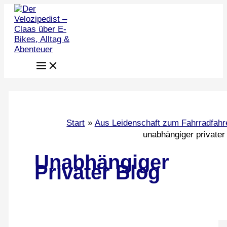
Zum
Inhalt
springen
Start
Aus Leidenschaft zum Fahrradfahr
unabhängiger privater
Unabhängiger
Privater Blog