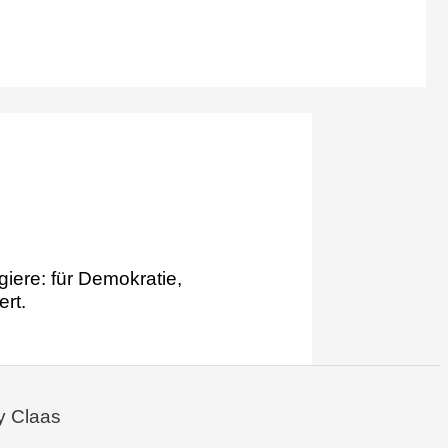
iere: für Demokratie,
ert.
y Claas