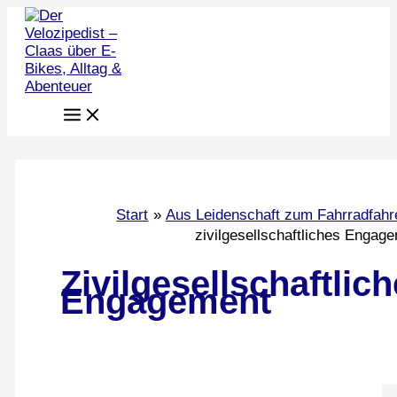
Zum
Inhalt
springen
Start
Aus Leidenschaft zum Fahrradfahr
zivilgesellschaftliches Engag
Zivilgesellschaftlic
Engagement