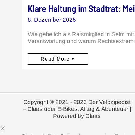
Klare Haltung im Stadtrat: Me
8. Dezember 2025
Wie gehe ich als Ratsmitglied in Selm mi
Verantwortung und warum Rechtsextremis
Klare
Read More »
Haltung
im
Stadtrat:
Mein
Umgang
mit
der
AfD
Copyright © 2021 - 2026 Der Velozipedist
in
Selm
– Claas über E-Bikes, Alltag & Abenteuer |
Powered by Claas