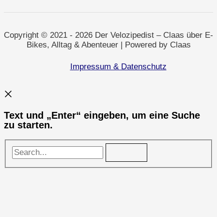
Jahresrückblick
und
ein
spezialgelagerter
Sonderfall
Copyright © 2021 - 2026 Der Velozipedist – Claas über E-
Bikes, Alltag & Abenteuer | Powered by Claas
Impressum & Datenschutz
Text und „Enter“ eingeben, um eine Suche
zu starten.
Search...