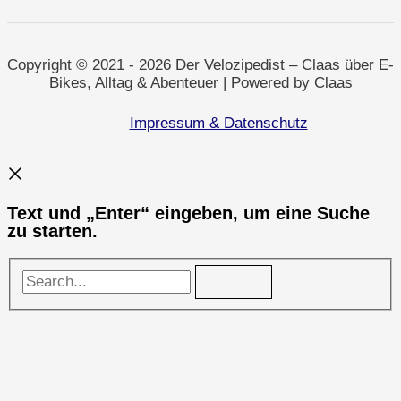
Jahresrückblick
und
ein
spezialgelagerter
Sonderfall
Copyright © 2021 - 2026 Der Velozipedist – Claas über E-
Bikes, Alltag & Abenteuer | Powered by Claas
Impressum & Datenschutz
Text und „Enter“ eingeben, um eine Suche
zu starten.
Search...