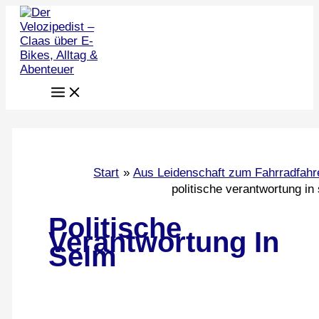
Zum
Inhalt
springen
Start
Aus Leidenschaft zum Fahrradfahr
politische verantwortung in
Politische
Verantwortung In
Selm