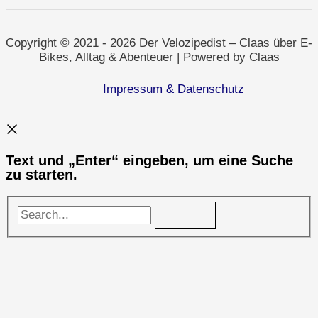
Mein
Umgang
mit
der
Copyright © 2021 - 2026 Der Velozipedist – Claas über E-
AfD
Bikes, Alltag & Abenteuer | Powered by Claas
in
Selm
Impressum & Datenschutz
Text und „Enter“ eingeben, um eine Suche
zu starten.
Search...