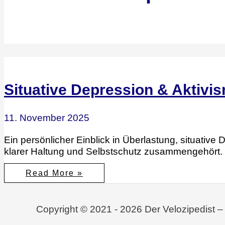
Situative Depression & Aktivis
11. November 2025
Ein persönlicher Einblick in Überlastung, situative
klarer Haltung und Selbstschutz zusammengehört.
Situative
Read More »
Depression
&
Aktivismus:
Gewaltfreier
Copyright © 2021 - 2026 Der Velozipedist –
Protest,
Selbstschutz