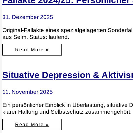
Fallakte 2024/25: Persönlicher
aber
eine
falsche
Debatte
31. Dezember 2025
Original-Fallakte eines spezialgelagerten Sonderf
aus Selm. Status: laufend.
Fallakte
Read More »
2024/25:
Persönlicher
Jahresrückblick
und
ein
Situative Depression & Aktivis
spezialgelagerter
Sonderfall
11. November 2025
Ein persönlicher Einblick in Überlastung, situative
klarer Haltung und Selbstschutz zusammengehört.
Situative
Read More »
Depression
&