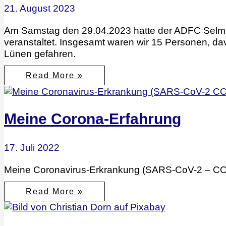
21. August 2023
Am Samstag den 29.04.2023 hatte der ADFC Selm i
veranstaltet. Insgesamt waren wir 15 Personen, d
Lünen gefahren.
Sicher
Read More »
Unterwegs
–
ADFC-
Sicherheitstraining
in
Meine Corona-Erfahrung
Lünen
17. Juli 2022
Meine Coronavirus-Erkrankung (SARS-CoV-2 – COV
Meine
Read More »
Corona-
Erfahrung