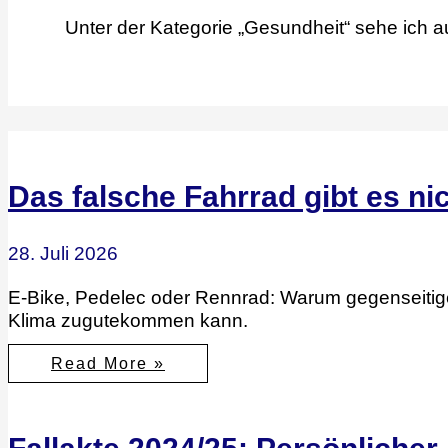
Unter der Kategorie „Gesundheit“ sehe ich a
Das falsche Fahrrad gibt es nic
28. Juli 2026
E-Bike, Pedelec oder Rennrad: Warum gegenseitig
Klima zugutekommen kann.
Das
Read More »
falsche
Fahrrad
gibt
es
nicht,