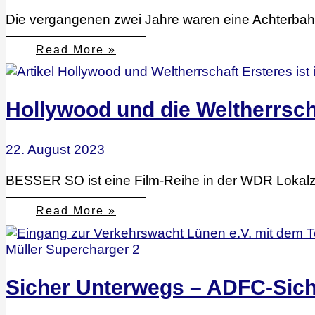
Die vergangenen zwei Jahre waren eine Achterbahn
Neuanfang
Read More »
nach
der
Krise
–
Mein
Hollywood und die Weltherrsch
Weg
aus
der
Depression
22. August 2023
BESSER SO ist eine Film-Reihe in der WDR Lokalz
Hollywood
Read More »
und
die
Weltherrschaft
Sicher Unterwegs – ADFC-Siche