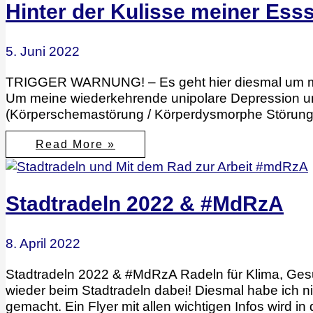
Hinter der Kulisse meiner Ess
5. Juni 2022
TRIGGER WARNUNG! – Es geht hier diesmal um m
Um meine wiederkehrende unipolare Depression u
(Körperschemastörung / Körperdysmorphe Störung
Hinter
Read More »
der
Kulisse
meiner
Essstörung
und
Stadtradeln 2022 & #MdRzA
Depression
8. April 2022
Stadtradeln 2022 & #MdRzA Radeln für Klima, Gesu
wieder beim Stadtradeln dabei! Diesmal habe ich n
gemacht. Ein Flyer mit allen wichtigen Infos wird 